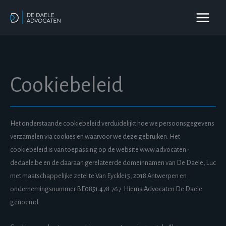
Spring
naar
de
inhoud
Cookiebeleid
Het onderstaande cookiebeleid verduidelijkt hoe we persoonsgegevens
verzamelen via cookies en waarvoor we deze gebruiken. Het
cookiebeleid is van toepassing op de website www.advocaten-
dedaele.be en de daaraan gerelateerde domeinnamen van De Daele, Luc
met maatschappelijke zetel te Van Eycklei 5, 2018 Antwerpen en
ondernemingsnummer BE0851.478.767. Hierna Advocaten De Daele
genoemd.