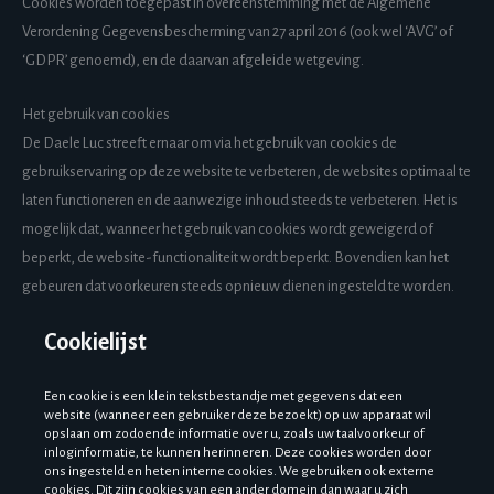
Cookies worden toegepast in overeenstemming met de Algemene
Verordening Gegevensbescherming van 27 april 2016 (ook wel ‘AVG’ of
‘GDPR’ genoemd), en de daarvan afgeleide wetgeving.
Het gebruik van cookies
De Daele Luc streeft ernaar om via het gebruik van cookies de
gebruikservaring op deze website te verbeteren, de websites optimaal te
laten functioneren en de aanwezige inhoud steeds te verbeteren. Het is
mogelijk dat, wanneer het gebruik van cookies wordt geweigerd of
beperkt, de website-functionaliteit wordt beperkt. Bovendien kan het
gebeuren dat voorkeuren steeds opnieuw dienen ingesteld te worden.
Cookielijst
Een cookie is een klein tekstbestandje met gegevens dat een
website (wanneer een gebruiker deze bezoekt) op uw apparaat wil
opslaan om zodoende informatie over u, zoals uw taalvoorkeur of
inloginformatie, te kunnen herinneren. Deze cookies worden door
ons ingesteld en heten interne cookies. We gebruiken ook externe
cookies. Dit zijn cookies van een ander domein dan waar u zich