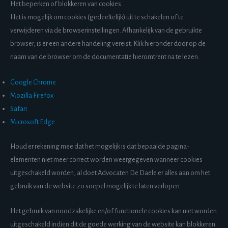
Het beperken of blokkeren van cookies
Het is mogelijk om cookies (gedeeltelijk) uit te schakelen of te
verwijderen via de browserinstellingen. Afhankelijk van de gebruikte
browser, is er een andere handeling vereist. Klik hieronder door op de
naam van de browser om de documentatie hieromtrent na te lezen.
Google Chrome
Mozilla Firefox
Safari
Microsoft Edge
Houd er rekening mee dat het mogelijk is dat bepaalde pagina-
elementen niet meer correct worden weergegeven wanneer cookies
uitgeschakeld worden, al doet Advocaten De Daele er alles aan om het
gebruik van de website zo soepel mogelijk te laten verlopen.
Het gebruik van noodzakelijke en/of functionele cookies kan niet worden
uitgeschakeld indien dit de goede werking van de website kan blokkeren.