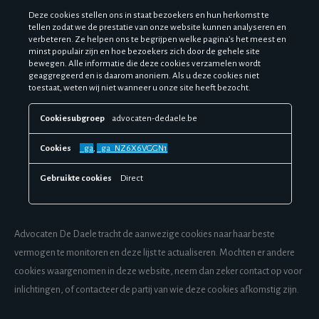
z
a
Deze cookies stellen ons in staat bezoekers en hun herkomst te
tellen zodat we de prestatie van onze website kunnen analyseren en
k
verbeteren. Ze helpen ons te begrijpen welke pagina’s het meest en
e
minst populair zijn en hoe bezoekers zich door de gehele site
l
bewegen. Alle informatie die deze cookies verzamelen wordt
i
geaggregeerd en is daarom anoniem. Als u deze cookies niet
j
toestaat, weten wij niet wanneer u onze site heeft bezocht.
k
e
P
c
advocaten-dedaele.be
r
o
e
o
s
_ga
,
_ga_NZ6X6VGGN1
k
t
i
a
Direct
e
t
s
i
e
c
Advocaten De Daele tracht de aanwezige cookies naar haar beste
o
o
vermogen te monitoren en deze lijst te actualiseren. Mochten er andere
k
cookies waargenomen in deze website, neem dan zeker contact op voor
i
e
inlichtingen, of contacteer de partij van wie deze cookies afkomstig zijn.
s