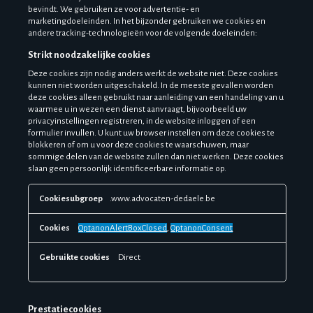
bevindt. We gebruiken ze voor advertentie- en
marketingdoeleinden. In het bijzonder gebruiken we cookies en
andere tracking-technologieën voor de volgende doeleinden:
Strikt noodzakelijke cookies
Deze cookies zijn nodig anders werkt de website niet. Deze cookies
kunnen niet worden uitgeschakeld. In de meeste gevallen worden
deze cookies alleen gebruikt naar aanleiding van een handeling van u
waarmee u in wezen een dienst aanvraagt, bijvoorbeeld uw
privacyinstellingen registreren, in de website inloggen of een
formulier invullen. U kunt uw browser instellen om deze cookies te
blokkeren of om u voor deze cookies te waarschuwen, maar
sommige delen van de website zullen dan niet werken. Deze cookies
slaan geen persoonlijk identificeerbare informatie op.
S
.www.advocaten-dedaele.be
t
r
i
OptanonAlertBoxClosed
,
OptanonConsent
k
t
Direct
n
o
o
d
Prestatiecookies