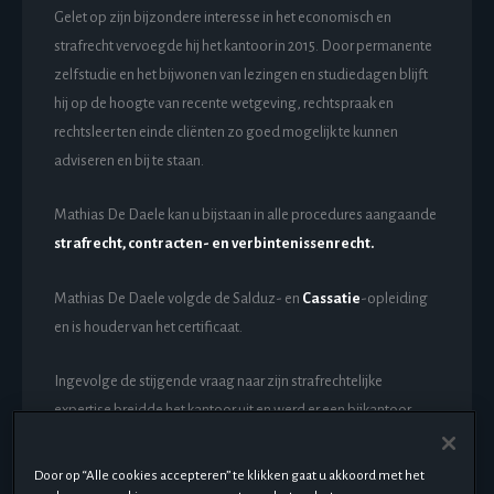
Gelet op zijn bijzondere interesse in het economisch en
strafrecht vervoegde hij het kantoor in 2015. Door permanente
zelfstudie en het bijwonen van lezingen en studiedagen blijft
hij op de hoogte van recente wetgeving, rechtspraak en
rechtsleer ten einde cliënten zo goed mogelijk te kunnen
adviseren en bij te staan.
Mathias De Daele kan u bijstaan in alle procedures aangaande
strafrecht, contracten- en verbintenissenrecht.
Mathias De Daele volgde de Salduz- en
Cassatie
-opleiding
en is houder van het certificaat.
Ingevolge de stijgende vraag naar zijn strafrechtelijke
expertise breidde het kantoor uit en werd er een bijkantoor
opgericht, gespecialiseerd in strafrecht onder leiding van
Mathias De Daele te Kasteelpleinstraat 79, 2000 Antwerpen.
Door op “Alle cookies accepteren” te klikken gaat u akkoord met het