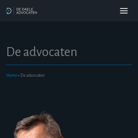
Spring
naar
de
inhoud
De advocaten
Home
»
De advocaten